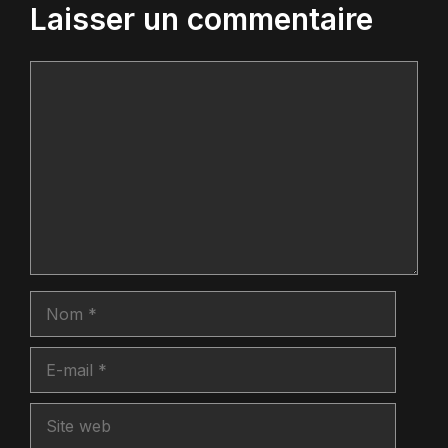
Laisser un commentaire
Commentaire
Nom
E-
mail
Site
web